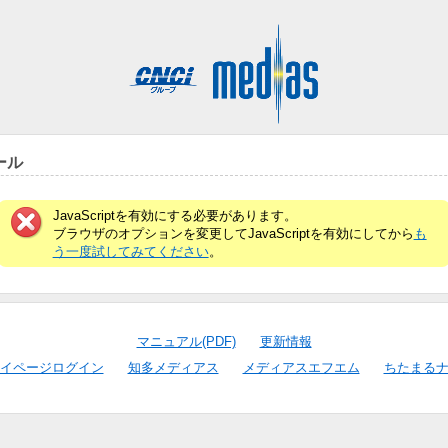
ール
JavaScriptを有効にする必要があります。
ブラウザのオプションを変更してJavaScriptを有効にしてから
も
う一度試してみてください
。
マニュアル(PDF)
更新情報
イページログイン
知多メディアス
メディアスエフエム
ちたまる